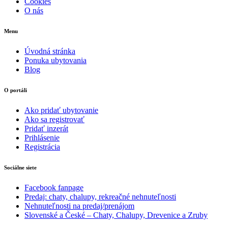
Cookies
O nás
Menu
Úvodná stránka
Ponuka ubytovania
Blog
O portáli
Ako pridať ubytovanie
Ako sa registrovať
Pridať inzerát
Prihlásenie
Registrácia
Sociálne siete
Facebook fanpage
Predaj: chaty, chalupy, rekreačné nehnuteľnosti
Nehnuteľnosti na predaj/prenájom
Slovenské a České – Chaty, Chalupy, Drevenice a Zruby