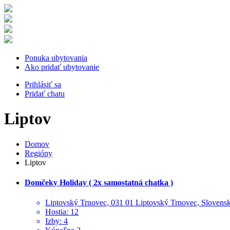
Ponuka ubytovania
Ako pridať ubytovanie
Prihlásiť sa
Pridať chatu
Liptov
Domov
Regióny
Liptov
Domčeky Holiday ( 2x samostatná chatka )
Liptovský Trnovec, 031 01 Liptovský Trnovec, Slovens
Hostia: 12
Izby: 4