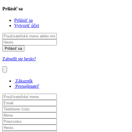
Prilásiť sa
Prilásiť sa
Vytvoriť účet
Prilásiť sa
Zabudli ste heslo?
Zákazník
Prenajímateľ