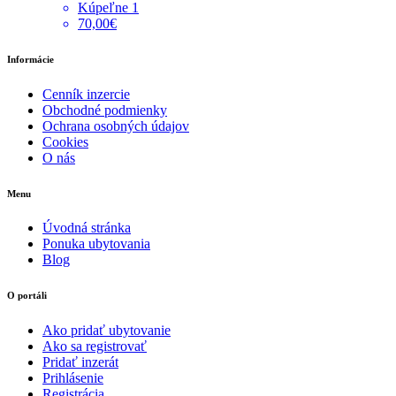
Kúpeľne 1
70,00€
Informácie
Cenník inzercie
Obchodné podmienky
Ochrana osobných údajov
Cookies
O nás
Menu
Úvodná stránka
Ponuka ubytovania
Blog
O portáli
Ako pridať ubytovanie
Ako sa registrovať
Pridať inzerát
Prihlásenie
Registrácia