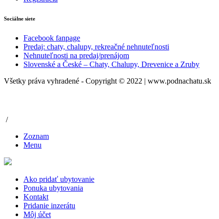
Sociálne siete
Facebook fanpage
Predaj: chaty, chalupy, rekreačné nehnuteľnosti
Nehnuteľnosti na predaj/prenájom
Slovenské a České – Chaty, Chalupy, Drevenice a Zruby
Všetky práva vyhradené - Copyright © 2022 | www.podnachatu.sk
/
Zoznam
Menu
Ako pridať ubytovanie
Ponuka ubytovania
Kontakt
Pridanie inzerátu
Môj účet