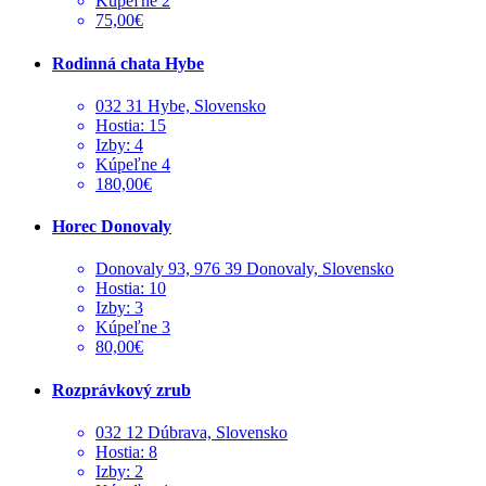
Kúpeľne 2
75,00€
Rodinná chata Hybe
032 31 Hybe, Slovensko
Hostia: 15
Izby: 4
Kúpeľne 4
180,00€
Horec Donovaly
Donovaly 93, 976 39 Donovaly, Slovensko
Hostia: 10
Izby: 3
Kúpeľne 3
80,00€
Rozprávkový zrub
032 12 Dúbrava, Slovensko
Hostia: 8
Izby: 2